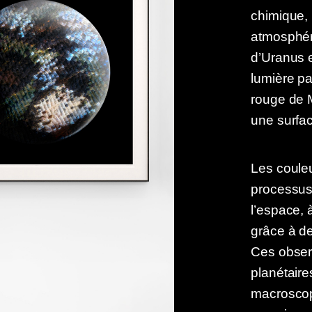
chimique, 
atmosphér
d’Uranus e
lumière pa
rouge de M
une surfac
Les couleu
processus
l’espace, 
grâce à d
Ces observ
planétaire
macroscop