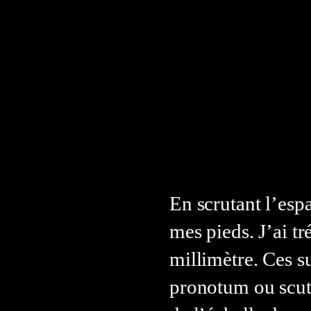
En scrutant l’espa
mes pieds. J’ai t
millimètre. Ces s
pronotum ou scute